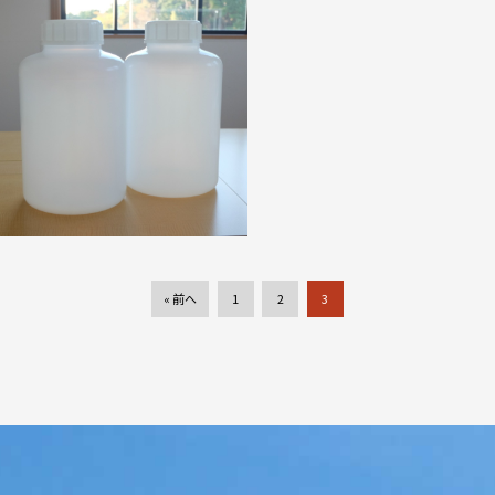
« 前へ
1
2
3