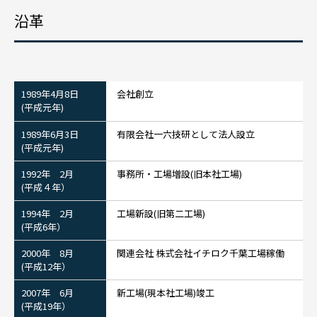
沿革
1989年4月8日
会社創立
(平成元年)
1989年6月3日
有限会社一六技研として法人設立
(平成元年)
1992年 2月
事務所・工場増設(旧本社工場)
(平成４年）
1994年 2月
工場新設(旧第二工場)
(平成6年）
2000年 8月
関連会社 株式会社イチロク千葉工場稼働
(平成12年）
2007年 6月
新工場(現本社工場)竣工
(平成19年）