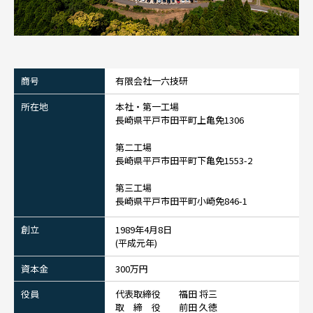
商号
有限会社一六技研
所在地
本社・第一工場
長崎県平戸市田平町上亀免1306
第二工場
長崎県平戸市田平町下亀免1553-2
第三工場
長崎県平戸市田平町小崎免846-1
創立
1989年4月8日
(平成元年)
資本金
300万円
役員
代表取締役 福田 将三
取 締 役 前田 久徳