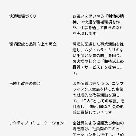
快適職場づくり
お互いを思いやる「
利他の精
神
」で快適な職場環境を作
り、仕事を通じて自らの幸せ
を実現します。
環境配慮と品質向上の両立
環境に配慮した事業活動を推
進し、ムダ・ムラ・ムリのな
い生産と品質の向上を図り、
お客様や社会に「
期待以上の
品質・サービス
」を提供しま
す。
伝統と改善の融合
よき伝統は守りつつ、コンプ
ライアンス意識を持った事業
の継続的な改善活動を通し
て、「
“人”としての成長
」を
目指し、持続可能な社会の形
成に貢献していきます。
アクティブコミュニケーション
全社員による協議及び参加の
場を設け、社員間のコミュニ
ケーションを活性化し、「
心