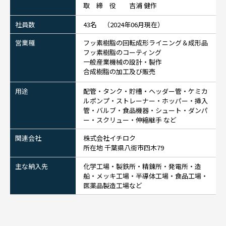
取 締 役 吉浦 健作
社員数
43名 （2024年06月現在）
営業種
フッ素樹脂の回転成形ライニング＆成形品
フッ素樹脂のコーティング
一般産業機械の設計・製作
合成樹脂の加工及び販売
用途
配管・タンク・貯槽・ヘッダー管・ケミカ
ルポンプ・ストレーナー・ホッパー・挿入
管・バルブ・食品機器・シュート・ダンパ
ー・スクリュー・伸縮継手 など
関連会社
株式会社イチロク
所在地 千葉県八街市四木79
主な納入先
化学工場・製鉄所・精錬所・発電所・造
船・メッキ工場・半導体工場・食品工場・
医薬品製造工場など