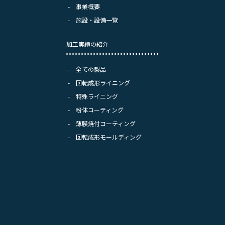
事業概要
施設・設備一覧
加工実績の紹介
全ての製品
回転成形ライニング
特殊ライニング
粉体コーティング
、
薄膜焼付コーティング
回転成形モールディング