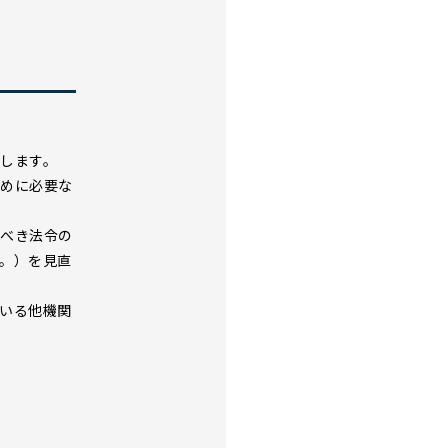
します。
ために必要な
うべき法令の
。）を見直
いる他機関
。