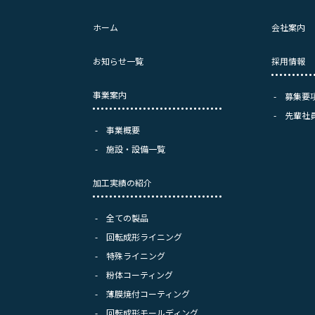
ホーム
会社案内
お知らせ一覧
採用情報
事業案内
募集要
先輩社
事業概要
施設・設備一覧
加工実績の紹介
全ての製品
回転成形ライニング
特殊ライニング
粉体コーティング
、
薄膜焼付コーティング
回転成形モールディング