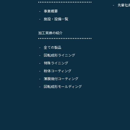
先輩社
事業概要
施設・設備一覧
加工実績の紹介
全ての製品
回転成形ライニング
特殊ライニング
粉体コーティング
、
薄膜焼付コーティング
回転成形モールディング